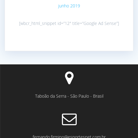
junho 2019
[wbcr_html_snippet id=”12″ title=”Google Ad Sense”]
Taboão da Serra - São Paulo - Brasil
fernando.firmino@esportesnet.com.br