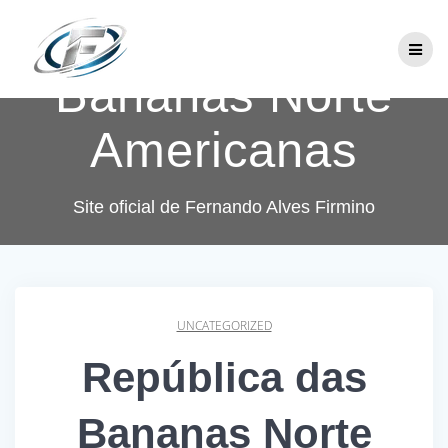
Skip
República das
to
content
Bananas Norte
Americanas
Site oficial de Fernando Alves Firmino
UNCATEGORIZED
República das
Bananas Norte