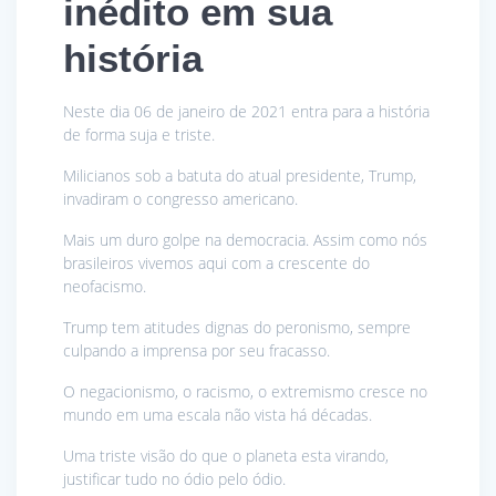
inédito em sua
história
Neste dia 06 de janeiro de 2021 entra para a história
de forma suja e triste.
Milicianos sob a batuta do atual presidente, Trump,
invadiram o congresso americano.
Mais um duro golpe na democracia. Assim como nós
brasileiros vivemos aqui com a crescente do
neofacismo.
Trump tem atitudes dignas do peronismo, sempre
culpando a imprensa por seu fracasso.
O negacionismo, o racismo, o extremismo cresce no
mundo em uma escala não vista há décadas.
Uma triste visão do que o planeta esta virando,
justificar tudo no ódio pelo ódio.