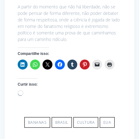
A partir do momento que não há liberdade, não se
pode pensar de forma diferente, não poder debater
de forma respeitosa, onde a ciência é jogada de lado
em nome do fanatismo religioso e extremismo
político é somente uma prova de que caminhamos
para um caminho ridículo.
Compartilhe isso:
Curtir isso:
Carregando...
BANANAS
BRASIL
CULTURA
EUA