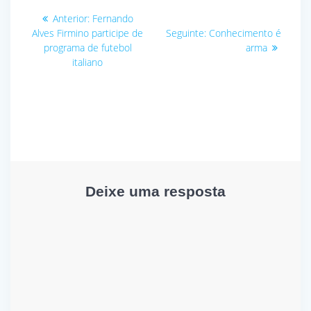
Navegação
Post
Anterior:
Fernando
anterior:
Post
de
Alves Firmino participe de
Seguinte:
Conhecimento é
seguinte:
programa de futebol
arma
Post
italiano
Deixe uma resposta