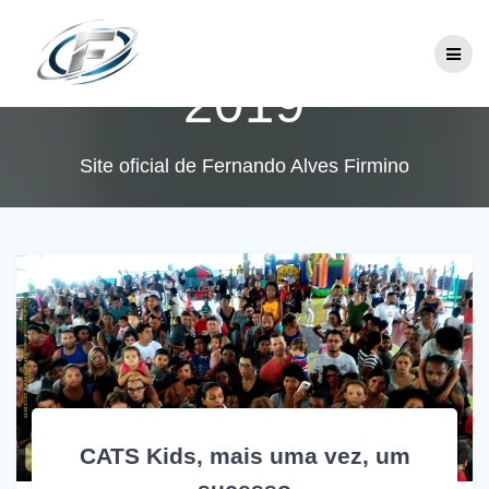
Skip
Mês:
dezembro
to
content
2019
Site oficial de Fernando Alves Firmino
CATS Kids, mais uma vez, um