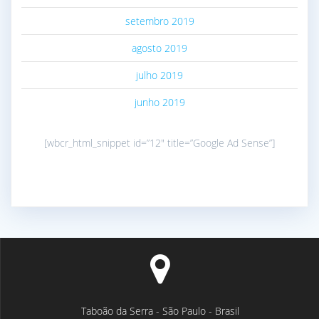
setembro 2019
agosto 2019
julho 2019
junho 2019
[wbcr_html_snippet id=”12″ title=”Google Ad Sense”]
Taboão da Serra - São Paulo - Brasil