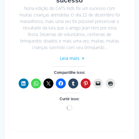
sucesso
Nona edição do CATS Kids foi um sucesso com
muitas crianças atendidas O dia 22 de dezembro foi
maravilhoso, mais uma vez foi possível presenciar o
resultado da luta que o amigo Jean tem por esta
festa. Dezenas de voluntários, centenas de
brinquedos doados e mais uma vez, muitas, muitas
crianças sorrindo com seu brinquedo…
Leia mais
Compartilhe isso:
Curtir isso:
Carregando...