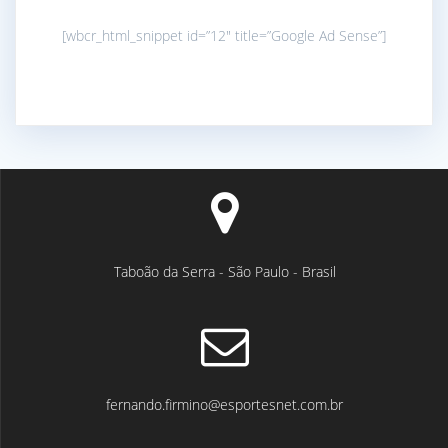
[wbcr_html_snippet id=”12″ title=”Google Ad Sense”]
Taboão da Serra - São Paulo - Brasil
fernando.firmino@esportesnet.com.br