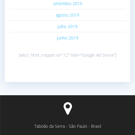
setembro 2019
agosto 2019
julho 2019
junho 2019
[wbcr_html_snippet id=”12″ title=”Google Ad Sense”]
Taboão da Serra - São Paulo - Brasil