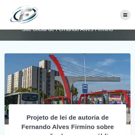
Skip
Mês:
abril 2025
to
content
Site oficial de Fernando Alves Firmino
Projeto de lei de autoria de
Fernando Alves Firmino sobre