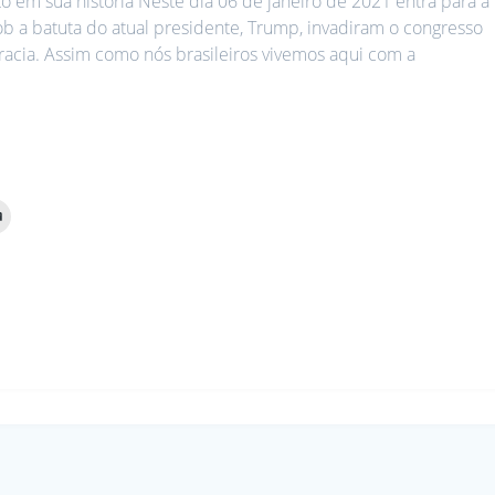
o em sua história Neste dia 06 de janeiro de 2021 entra para a
 sob a batuta do atual presidente, Trump, invadiram o congresso
cia. Assim como nós brasileiros vivemos aqui com a