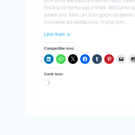
EUA sofre atentado antidemocrático inédit
história de forma suja e triste. Milicianos
americano. Mais um duro golpe na democra
crescente do neofacismo. Trump tem…
Leia mais
Compartilhe isso:
Curtir isso:
Carregando...