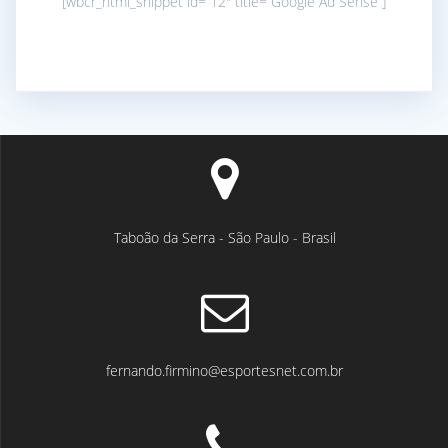
[wbcr_html_snippet id=”12″ title=”Google Ad Sense”]
Taboão da Serra - São Paulo - Brasil
fernando.firmino@esportesnet.com.br