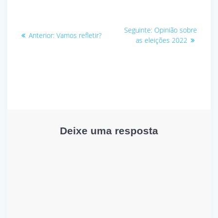
Navegação
Post
Seguinte:
Opinião sobre
Post
Anterior:
Vamos refletir?
seguinte:
de
as eleições 2022
anterior:
Post
Deixe uma resposta