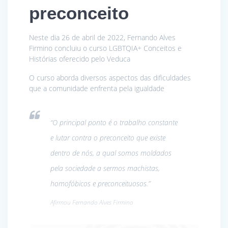
preconceito
Neste dia 26 de abril de 2022, Fernando Alves
Firmino concluiu o curso LGBTQIA+ Conceitos e
Histórias oferecido pelo Veduca
O curso aborda diversos aspectos das dificuldades
que a comunidade enfrenta pela igualdade
“O principal ponto é o trabalho constante
e lutar contra o preconceito que existe
dentro de nós, a qual somos moldados
pela sociedade a sermos machistas,
homofóbicos e preconceituosos.”
Afirmou Fernando Alves Firmino