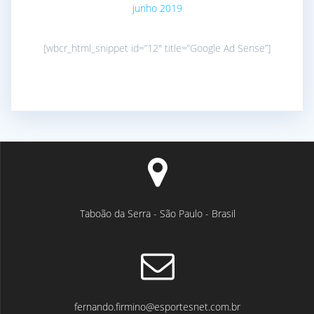
junho 2019
[wbcr_html_snippet id=”12″ title=”Google Ad Sense”]
Taboão da Serra - São Paulo - Brasil
fernando.firmino@esportesnet.com.br