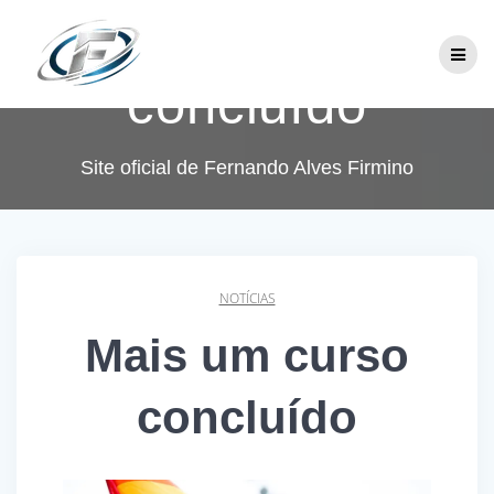
Skip
Mais um curso
to
content
concluído
Site oficial de Fernando Alves Firmino
NOTÍCIAS
Mais um curso
concluído