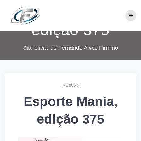
Skip
Esporte Mania,
to
content
edição 375
Site oficial de Fernando Alves Firmino
NOTÍCIAS
Esporte Mania,
edição 375