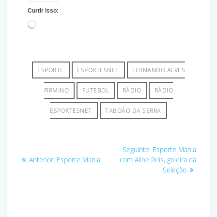
Curtir isso:
Carregando...
ESPORTE
ESPORTESNET
FERNANDO ALVES
FIRMINO
FUTEBOL
RÁDIO
RÁDIO
ESPORTESNET
TABOÃO DA SERRA
Navegação
Post
Seguinte:
Esporte Mania
Post
seguinte:
de
Anterior:
Esporte Mania
com Aline Reis, goleira da
anterior:
Seleção
Post