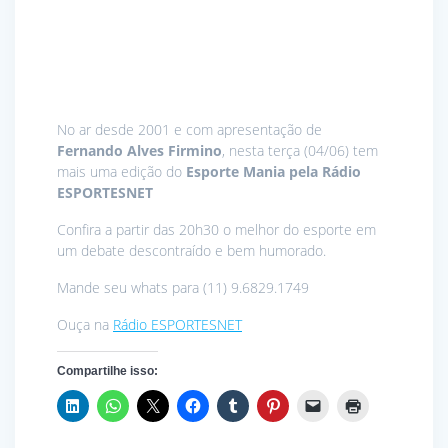
No ar desde 2001 e com apresentação de
Fernando Alves Firmino
, nesta terça (04/06) tem
mais uma edição do
Esporte Mania pela Rádio
ESPORTESNET
Confira a partir das 20h30 o melhor do esporte em
um debate descontraído e bem humorado.
Mande seu whats para (11) 9.6829.1749
Ouça na
Rádio ESPORTESNET
Compartilhe isso: