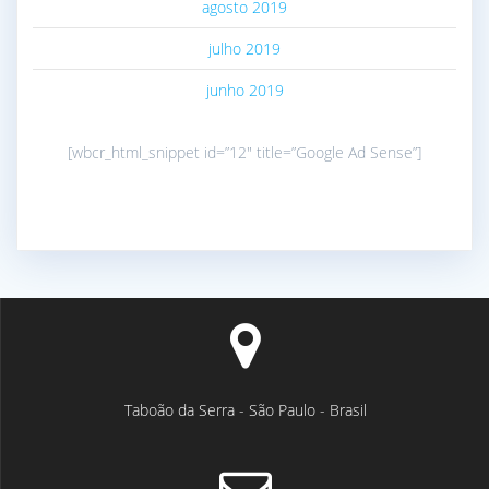
agosto 2019
julho 2019
junho 2019
[wbcr_html_snippet id=”12″ title=”Google Ad Sense”]
Taboão da Serra - São Paulo - Brasil