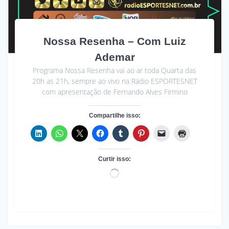
Nossa Resenha – Com Luiz
Ademar
Programa Nossa Resenha vai ao ar toda Quarta das
20h as 21h, sempre ao vivo na Rádio ESPORTESNET
com apresentação de Fernando Alves Firmino
Compartilhe isso:
Curtir isso:
Carregando...