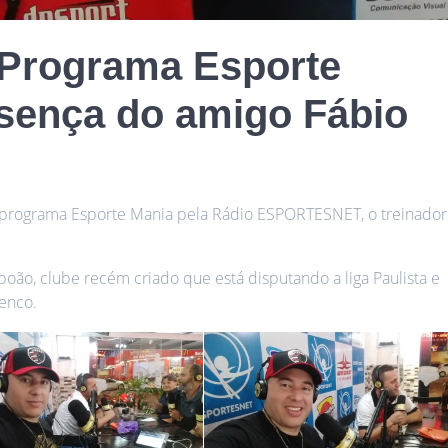
 Programa Esporte
sença do amigo Fábio
o programa Esporte Mania pela Rádio ESPORTESNET, o treinador
aboão, clube recém criado que está disputando a liga Paulista e
enco.