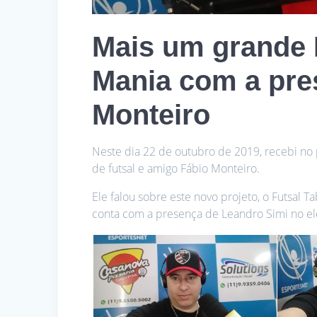
Mais um grande
Mania com a pre
Monteiro
Neste dia 22 de outubro de 2019, recebi n
de futsal e amigo Fábio Monteiro.
Ele falou sobre este novo projeto, o Futsal T
conta com a presença de Leandro Simi no el