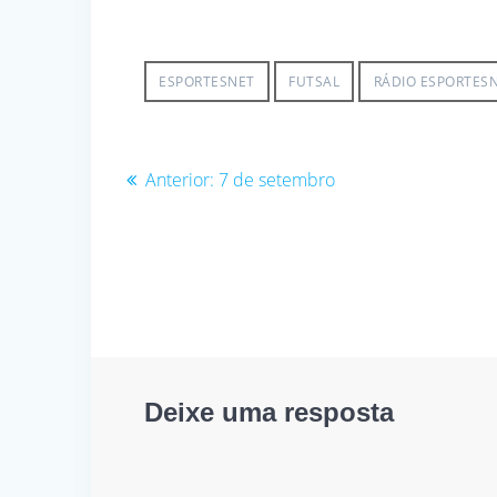
ESPORTESNET
FUTSAL
RÁDIO ESPORTES
Navegação
Post
Anterior:
7 de setembro
anterior:
de
Post
Deixe uma resposta