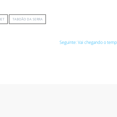
NET
TABOÃO DA SERRA
Post
Seguinte:
Vai chegando o tem
seguinte: