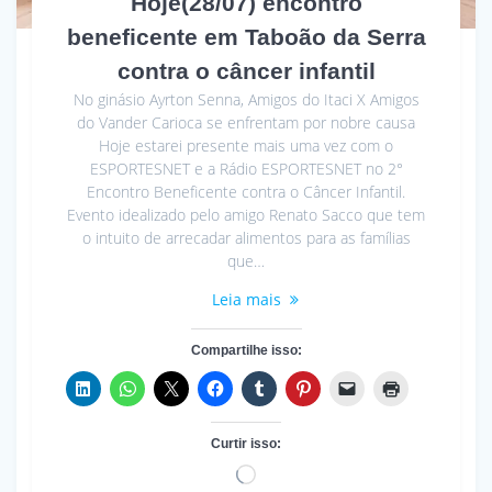
Hoje(28/07) encontro
beneficente em Taboão da Serra
contra o câncer infantil
No ginásio Ayrton Senna, Amigos do Itaci X Amigos
do Vander Carioca se enfrentam por nobre causa
Hoje estarei presente mais uma vez com o
ESPORTESNET e a Rádio ESPORTESNET no 2°
Encontro Beneficente contra o Câncer Infantil.
Evento idealizado pelo amigo Renato Sacco que tem
o intuito de arrecadar alimentos para as famílias
que…
Leia mais
Compartilhe isso:
Curtir isso:
Carregando...