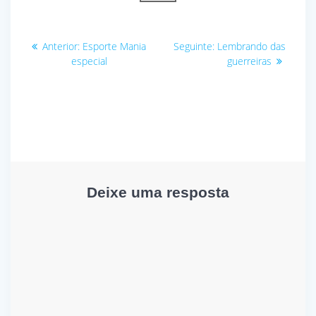
Navegação
Post
Post
Anterior:
Esporte Mania
Seguinte:
Lembrando das
anterior:
seguinte:
de
especial
guerreiras
Post
Deixe uma resposta