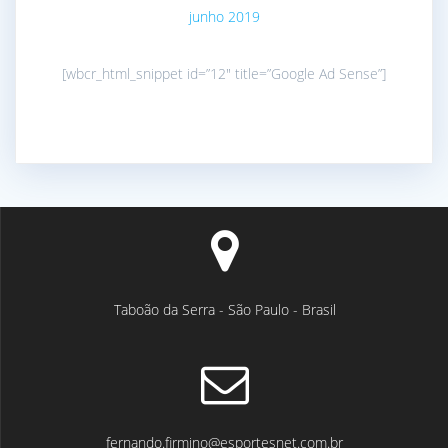
junho 2019
[wbcr_html_snippet id=”12″ title=”Google Ad Sense”]
Taboão da Serra - São Paulo - Brasil
fernando.firmino@esportesnet.com.br