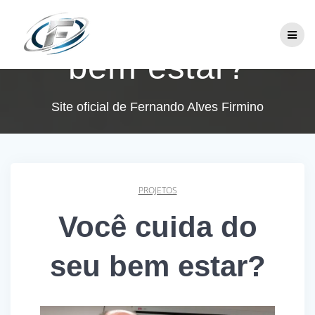
Skip
Você cuida do seu
to
content
bem estar?
Site oficial de Fernando Alves Firmino
PROJETOS
Você cuida do
seu bem estar?