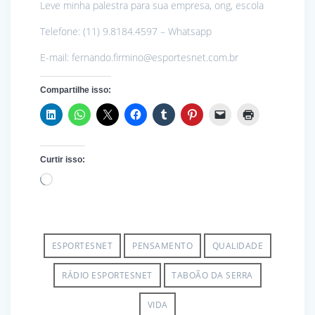
Leve minha palestra para sua empresa, ong, escola
Telefone: (11) 9.8184.4597 – Whatsapp
E-mail: fernando.firmino@esportesnet.com.br
Compartilhe isso:
Curtir isso:
Carregando...
ESPORTESNET
PENSAMENTO
QUALIDADE
RÁDIO ESPORTESNET
TABOÃO DA SERRA
VIDA