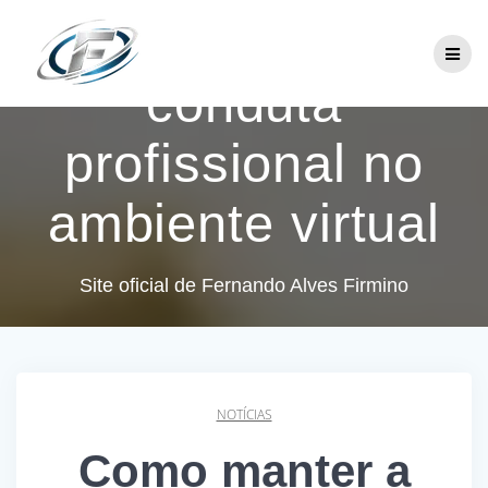
Skip
Como manter a
to
content
conduta
profissional no
ambiente virtual
Site oficial de Fernando Alves Firmino
NOTÍCIAS
Como manter a