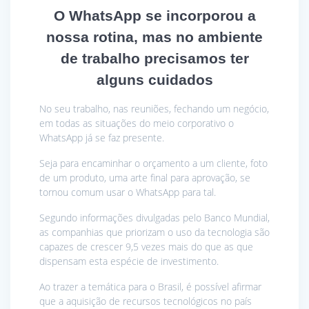
O WhatsApp se incorporou a
nossa rotina, mas no ambiente
de trabalho precisamos ter
alguns cuidados
No seu trabalho, nas reuniões, fechando um negócio,
em todas as situações do meio corporativo o
WhatsApp já se faz presente.
Seja para encaminhar o orçamento a um cliente, foto
de um produto, uma arte final para aprovação, se
tornou comum usar o WhatsApp para tal.
Segundo informações divulgadas pelo Banco Mundial,
as companhias que priorizam o uso da tecnologia são
capazes de crescer 9,5 vezes mais do que as que
dispensam esta espécie de investimento.
Ao trazer a temática para o Brasil, é possível afirmar
que a aquisição de recursos tecnológicos no país