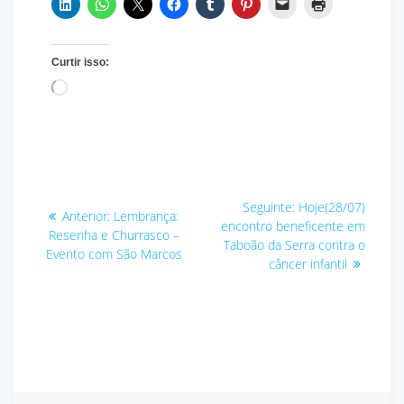
Curtir isso:
Carregando...
Navegação
Post
Seguinte:
Hoje(28/07)
Post
Anterior:
Lembrança:
seguinte:
de
encontro beneficente em
anterior:
Resenha e Churrasco –
Taboão da Serra contra o
Evento com São Marcos
Post
câncer infantil