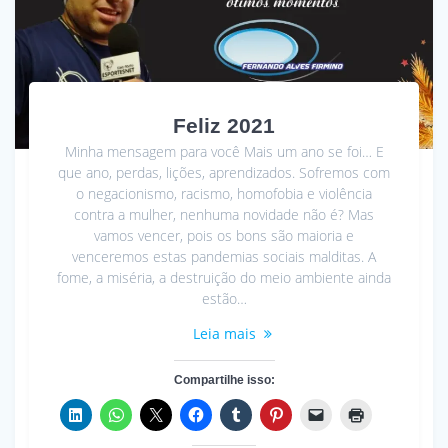
Feliz 2021
Minha mensagem para você Mais um ano se foi… E
que ano, perdas, lições, aprendizados. Sofremos com
o negacionismo, racismo, homofobia e violência
contra a mulher, nenhuma novidade não é? Mas
vamos vencer, pois os bons são maioria e
venceremos estas pandemias sociais malditas. A
fome, a miséria, a destruição do meio ambiente ainda
estão…
Leia mais
Compartilhe isso: