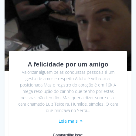
A felicidade por um amigo
Valorizar alguém pelas conquistas pessoais é um
gesto de amor e respeito A foto é velha…mal
posicionada Mas o registro do coração é em 16k A
mega resolução do carinho que tenho por estas
pessoas não tem fim. Mas queria dizer sobre este
cara chamado Luiz Teixeira. Humilde, simples. O cara
que brincava no Serra…
Leia mais
Compartilhe isso: