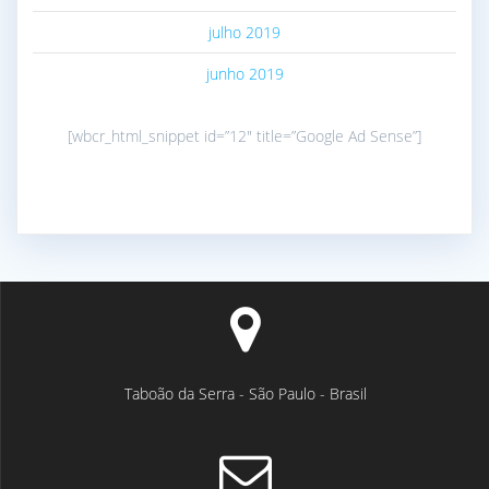
julho 2019
junho 2019
[wbcr_html_snippet id=”12″ title=”Google Ad Sense”]
Taboão da Serra - São Paulo - Brasil