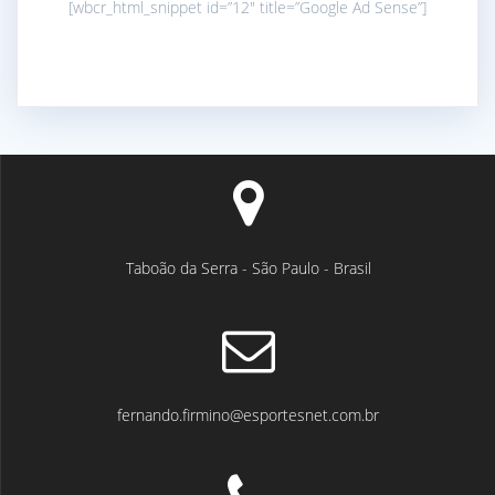
[wbcr_html_snippet id=”12″ title=”Google Ad Sense”]
Taboão da Serra - São Paulo - Brasil
fernando.firmino@esportesnet.com.br